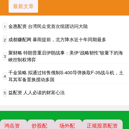
最新文章
金惠配资 台湾民众党首次组团访问大陆
1
成都赚配网 暴雨提前，北方降水近十年同期最多
2
聚财略 特朗普重启伊朗战事：美伊“战略韧性”较量下的海
3
峡控制权博弈
千金策略 拟通过转售俄制S-400导弹换取F-35战斗机，土
4
耳其军备置换搅动多国
益配资 人人必读的财富心法
5
鸿岳资
炒股配
场外配
正规股票配资