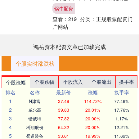
华磋商安世半导体问题？商务部回应 有
锅牛配资
媒体提问称，近日....
查看：
219
分类：
正规股票配资门
户网站
鸿岳资本配资文章已加载完成
个股实时涨跌榜
个股跌幅
个股流入
个股流出
换手率
个股涨幅
排名
名称
最新价
涨幅
换手率
1
N津富
37.49
114.72%
77.46%
2
威尔高
39.83
20.01%
17.76%
3
锴威特
77.82
20.00%
1.17%
4
科翔股份
64.32
20.00%
12.21%
5
蜀道装备
33.61
19.99%
11.69%