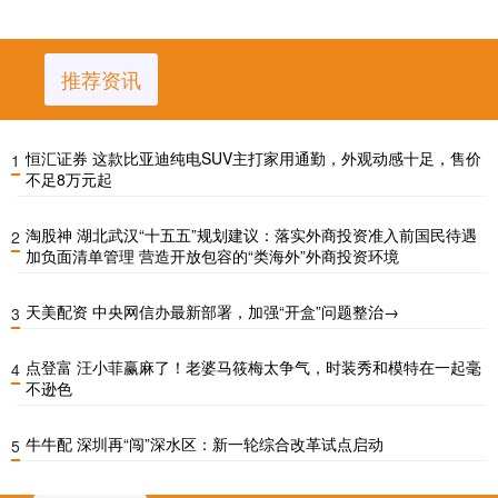
推荐资讯
恒汇证券 这款比亚迪纯电SUV主打家用通勤，外观动感十足，售价
1
不足8万元起
淘股神 湖北武汉“十五五”规划建议：落实外商投资准入前国民待遇
2
加负面清单管理 营造开放包容的“类海外”外商投资环境
天美配资 中央网信办最新部署，加强“开盒”问题整治→
3
点登富 汪小菲赢麻了！老婆马筱梅太争气，时装秀和模特在一起毫
4
不逊色
牛牛配 深圳再“闯”深水区：新一轮综合改革试点启动
5