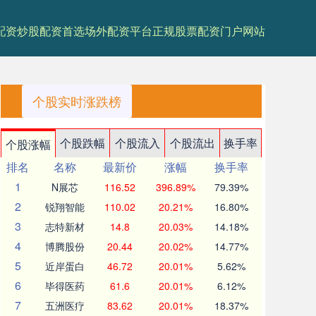
配资
炒股配资首选
场外配资平台
正规股票配资门户网站
个股实时涨跌榜
个股跌幅
个股流入
个股流出
换手率
个股涨幅
排名
名称
最新价
涨幅
换手率
1
N展芯
116.52
396.89%
79.39%
2
锐翔智能
110.02
20.21%
16.80%
3
志特新材
14.8
20.03%
14.18%
4
博腾股份
20.44
20.02%
14.77%
5
近岸蛋白
46.72
20.01%
5.62%
6
毕得医药
61.6
20.01%
6.12%
7
五洲医疗
83.62
20.01%
18.37%