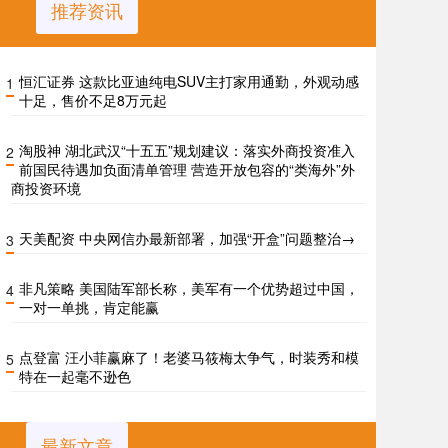
推荐资讯
恒汇证券 这款比亚迪纯电SUV主打家用通勤，外观动感
1
十足，售价不足8万元起
淘股神 湖北武汉“十五五”规划建议：落实外商投资准入
2
前国民待遇加负面清单管理 营造开放包容的“类海外”外
商投资环境
天美配资 中央网信办最新部署，加强“开盒”问题整治→
3
非凡策略 美国陆军部长称，美军有一个优势超过中国，
4
一对一单挑，肯定能赢
点登富 汪小菲赢麻了！老婆马筱梅太争气，时装秀和模
5
特在一起毫不逊色
最新文章