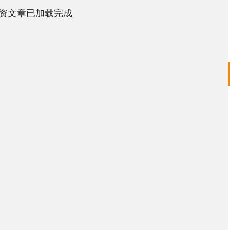
资文章已加载完成
14311.01
沪深300
4694.
200.89
1.42%