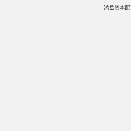
鸿岳资本配
上证指数
3940.04
深证成指
39.68
1.02%