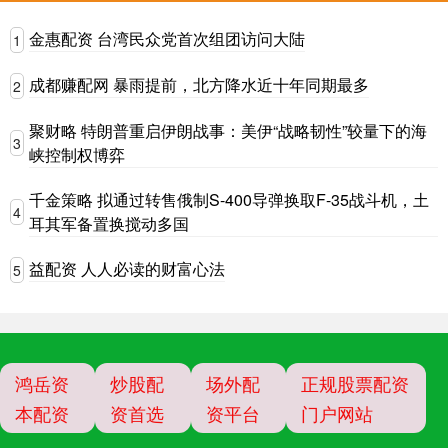
金惠配资 台湾民众党首次组团访问大陆
1
成都赚配网 暴雨提前，北方降水近十年同期最多
2
聚财略 特朗普重启伊朗战事：美伊“战略韧性”较量下的海
3
峡控制权博弈
千金策略 拟通过转售俄制S-400导弹换取F-35战斗机，土
4
耳其军备置换搅动多国
益配资 人人必读的财富心法
5
鸿岳资
炒股配
场外配
正规股票配资
本配资
资首选
资平台
门户网站