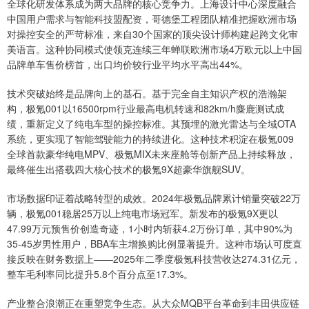
全球化研发体系成为两大品牌的核心竞争力。上海设计中心深度融合
中国用户需求与智能科技盟配资，哥德堡工程团队精准把握欧洲市场
对操控安全的严苛标准，来自30个国家的顶尖设计师构建起跨文化审
美语言。这种协同模式使领克连续三年蝉联欧洲市场4万欧元以上中国
品牌单车售价榜首，出口均价较行业平均水平高出44%。
技术突破始终是品牌向上的基石。基于完全自主知识产权的浩瀚架
构，极氪001以16500rpm行业最高电机转速和82km/h麋鹿测试成
绩，重新定义了纯电车型的操控标准。其预埋的激光雷达与全域OTA
系统，更实现了智能驾驶能力的持续进化。这种技术积淀在极氪009
全球首款豪华纯电MPV、极氪MIX未来座舱等创新产品上持续释放，
最终催生出搭载四大核心技术的极氪9X超豪华旗舰SUV。
市场数据印证着战略转型的成效。2024年极氪品牌累计销量突破22万
辆，极氪001稳居25万以上纯电市场冠军。新发布的极氪9X更以
47.99万元预售价创造奇迹，1小时内斩获4.2万份订单，其中90%为
35-45岁男性用户，BBA车主增换购比例显著提升。这种市场认可度直
接反映在财务数据上——2025年二季度极氪科技营收达274.31亿元，
整车毛利率同比提升5.8个百分点至17.3%。
产业整合浪潮正在重塑竞争生态。从大众MQB平台革命到丰田供应链