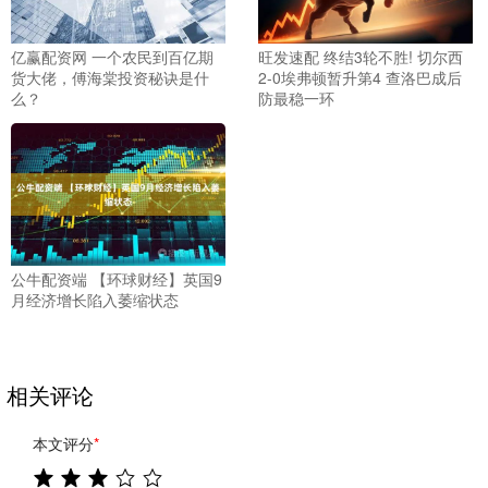
亿赢配资网 一个农民到百亿期
旺发速配 终结3轮不胜! 切尔西
货大佬，傅海棠投资秘诀是什
2-0埃弗顿暂升第4 查洛巴成后
么？
防最稳一环
公牛配资端 【环球财经】英国9
月经济增长陷入萎缩状态
相关评论
本文评分
*