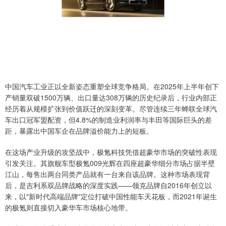
中国汽车工业正以全新姿态重塑全球竞争格局。在2025年上半年创下
产销量双破1500万辆、出口量达308万辆的历史纪录后，行业内部正
经历着从规模扩张到价值跃迁的深刻变革。尽管连续三年蝉联全球汽
车出口冠军盟配资，但4.8%的制造业利润率与丰田等国际巨头的差
距，暴露出中国车企在品牌溢价能力上的短板。
在这场产业升级的攻坚战中，极氪科技凭借超豪华市场的突破性表现
引发关注。其旗舰车型极氪009光辉在四座超豪华细分市场占据半壁
江山，每售出两台同类产品就有一台来自该品牌。这种市场表现背
后，是吉利系双品牌战略的深度实践——领克品牌自2016年创立以
来，以"新时代高端品牌"定位打破中国性能车天花板，而2021年诞生
的极氪则直接切入豪华车市场核心地带。